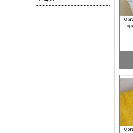
Орг
пр
Орг