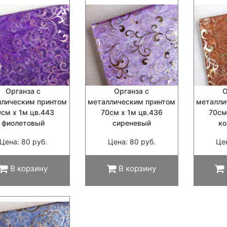
Органза с
Органза с
О
ллическим принтом
металлическим принтом
металли
0см х 1м цв.443
70см х 1м цв.436
70см
фиолетовый
сиреневый
к
Цена: 80 руб.
Цена: 80 руб.
Це
В корзину
В корзину