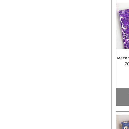
мета
7