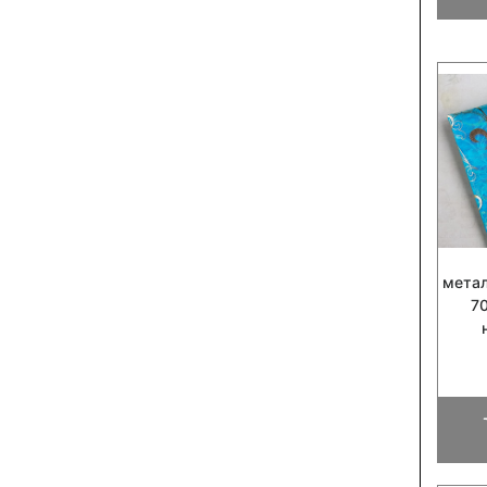
мета
7