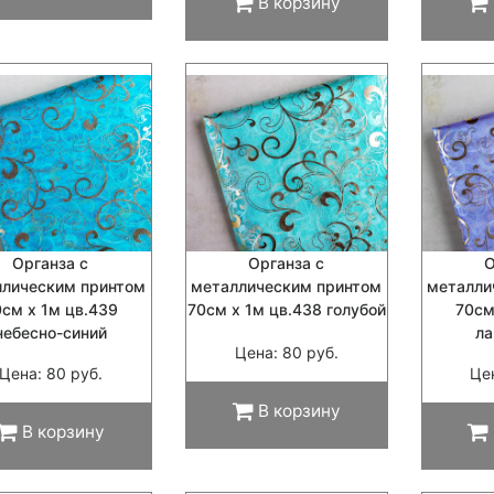
В корзину
Органза с
Органза с
О
ллическим принтом
металлическим принтом
металли
0см х 1м цв.439
70см х 1м цв.438 голубой
70см
небесно-синий
л
Цена: 80 руб.
Цена: 80 руб.
Це
В корзину
В корзину