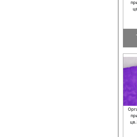
пр
ц
Орг
пр
цв