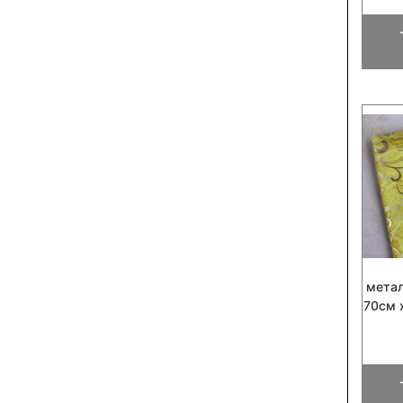
мета
70см 