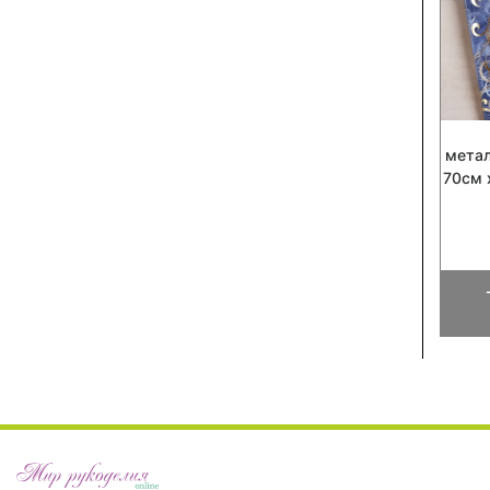
мета
70см 